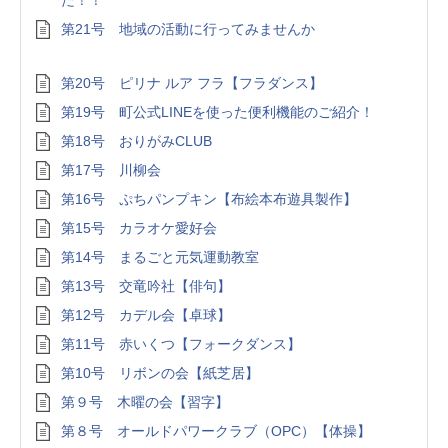
た！！
第21号 地域の活動に行ってみませんか
第20号 ピリナ ルア フラ【フラダンス】
第19号 町公式LINEを使った便利機能のご紹介！
第18号 おりがみCLUB
第17号 川柳会
第16号 ぷちパンプキン【布絵本布遊具製作】
第15号 カラオケ愛好会
第14号 まるごと元気運動教室
第13号 交竜吟社【俳句】
第12号 カデル会【卓球】
第11号 赤いくつ【フォークダンス】
第10号 リボンの会【紙芝居】
第９号 木曜の会【習字】
第８号 オールドパワークラブ（OPC）【体操】