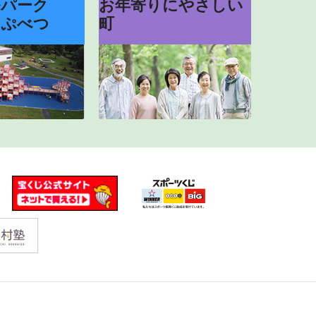
ルパーク
お年寄りにやさしい
っぷべつ
町