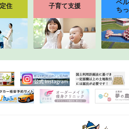
ベ
定住
子育て支援
ち