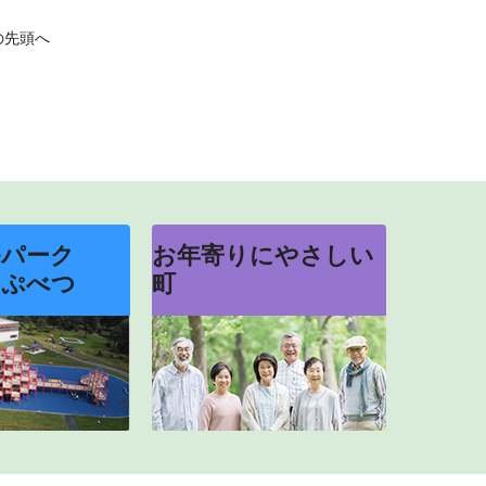
の先頭へ
ルパーク
お年寄りにやさしい
っぷべつ
町