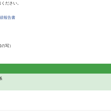
出ください。
績報告書
書の写）
係