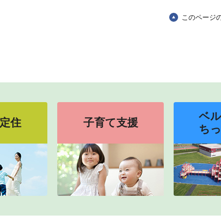
このページ
ベ
定住
子育て支援
ち