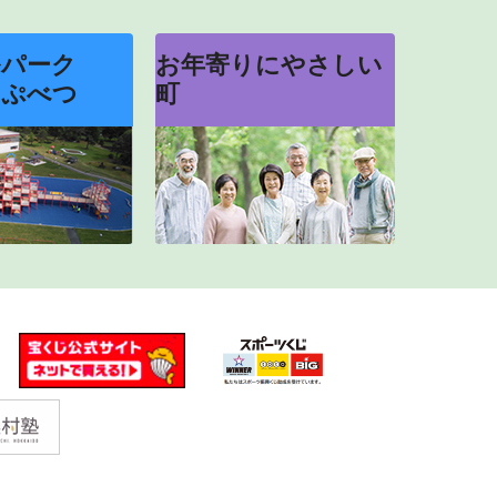
ルパーク
お年寄りにやさしい
っぷべつ
町