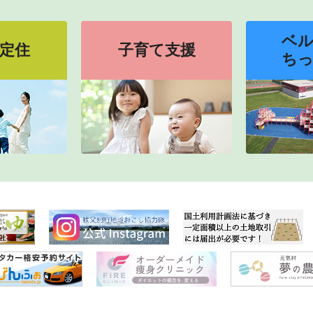
ベ
定住
子育て支援
ち