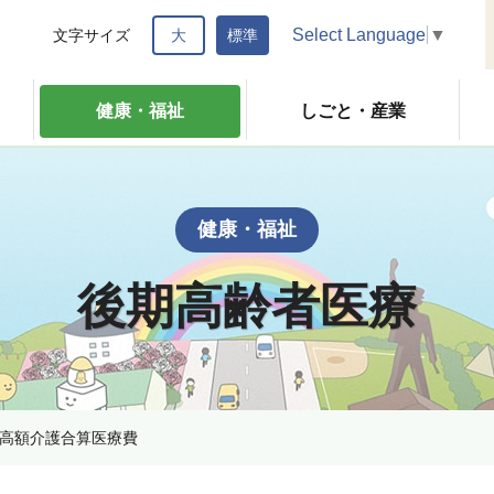
Select Language
▼
文字サイズ
大
標準
健康・福祉
しごと・産業
健康・福祉
後期高齢者医療
高額介護合算医療費