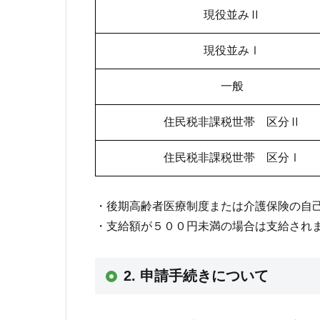
現役並みⅡ
現役並みⅠ
一般
住民税非課税世帯 区分Ⅱ
住民税非課税世帯 区分Ⅰ
後期高齢者医療制度または介護保険の自
支給額が５００円未満の場合は支給され
2. 申請手続きについて