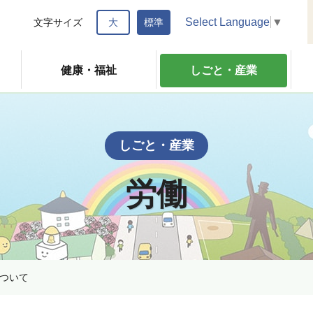
Select Language
▼
文字サイズ
大
標準
健康・福祉
しごと・産業
しごと・産業
労働
ついて