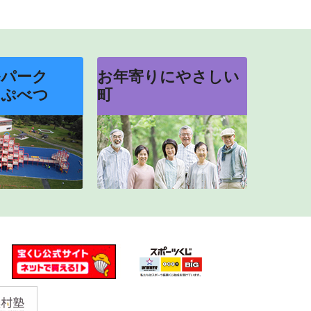
ルパーク
お年寄りにやさしい
っぷべつ
町