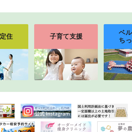
ベ
定住
子育て支援
ち