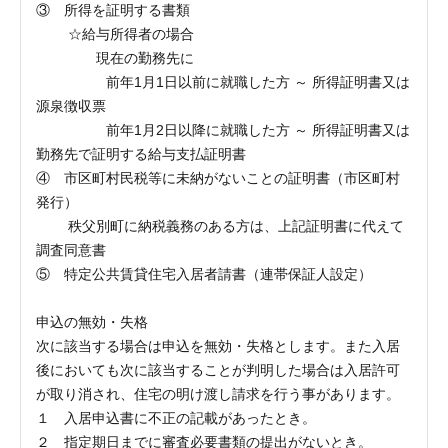
③ 所得を証明する書類
☆給与所得者の場合
現在の勤務先に
前年1月1日以前に就職した方 ～ 所得証明書又は
源泉徴収票
前年1月2日以降に就職した方 ～ 所得証明書又は
勤務先で証明する給与支払証明書
④ 市区町村民税等に未納がないことの証明書（市区町村
発行）
秩父別町に納税義務のある方は、上記証明書に代えて
調査同意書
⑤ 特定公共賃貸住宅入居者請書（連帯保証人設定）
申込の無効・失格
次に該当する場合は申込を無効・失格とします。また入居
後においても次に該当することが判明した場合は入居許可
が取り消され、住宅の明け渡し請求を行う事があります。
１ 入居申込書に不正の記載があったとき。
２ 指定期日までに審査必要書類の提出がないとき。