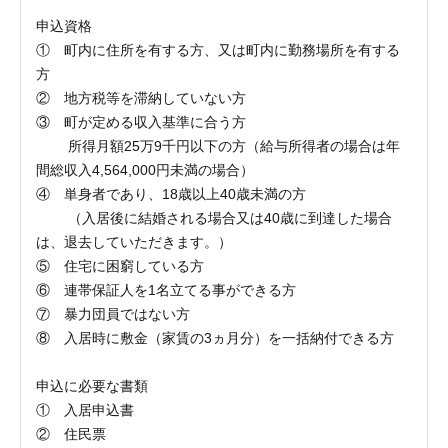
申込資格
① 町内に住所を有する方、又は町内に勤務場所を有する
方
② 地方税等を滞納していない方
③ 町が定める収入基準に合う方
所得月額25万9千円以下の方（給与所得者の場合は年
間総収入4,564,000円未満の場合）
④ 単身者であり、18歳以上40歳未満の方
（入居後に結婚される場合又は40歳に到達した場合
は、退去していただきます。）
⑤ 住宅に困窮している方
⑥ 連帯保証人を1名立てる事ができる方
⑦ 暴力団員ではない方
⑧ 入居時に敷金（家賃の3ヵ月分）を一括納付できる方
申込に必要な書類
① 入居申込書
② 住民票