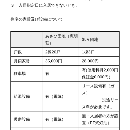
３ 入居指定日に入居できないとき。
住宅の家賃及び設備について
あさひ団地（恵明
旭Ａ団地
荘）
戸数
2棟20戸
1棟3戸
月額家賃
35,000円
28,000円
有(使用料月2,000円
駐車場
有
保証金6,000円）
リース設備有（ガ
ス）
給湯設備
有（電気）
別途リー
ス料が必要です。
無・入居者の方が設
暖房設備
有（電気）
置（FF式灯油）