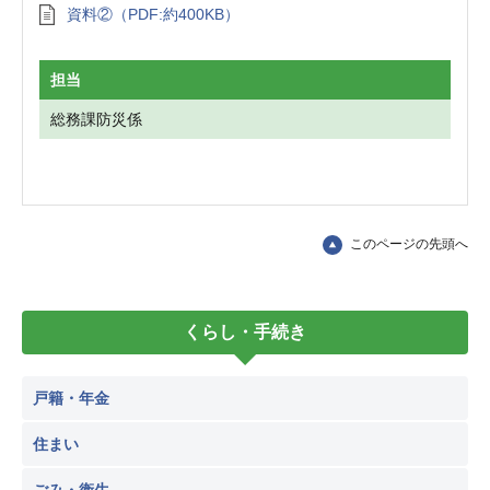
資料②（PDF:約400KB）
担当
総務課防災係
このページの先頭へ
くらし・手続き
戸籍・年金
住まい